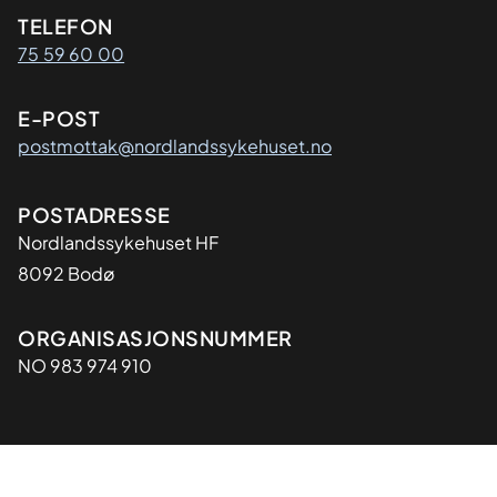
Kontaktinformasjon
TELEFON
75 59 60 00
E-POST
postmottak@nordlandssykehuset.no
Adresse
POSTADRESSE
Nordlandssykehuset HF
8092 Bodø
Organisasjon
ORGANISASJONSNUMMER
NO 983 974 910