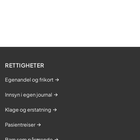
RETTIGHETER
Egenandel og frikort
Innsyn i egen journal
Klage og erstatning
Pasientreiser
Barn som pårørende