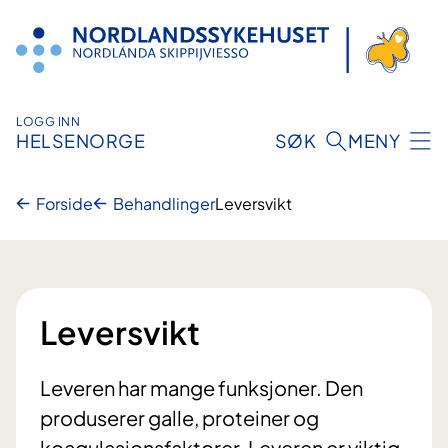
Hopp
til
innhold
LOGG INN
HELSENORGE
SØK
MENY
Forside
Behandlinger
Leversvikt
Leversvikt
Leveren har mange funksjoner. Den
produserer galle, proteiner og
koagulasjonsfaktorer. Leveren er viktig