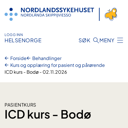
Hopp
til
innhold
LOGG INN
HELSENORGE
SØK
MENY
Forside
Behandlinger
Kurs og opplæring for pasient og pårørende
ICD kurs - Bodø - 02.11.2026
PASIENTKURS
ICD kurs - Bodø