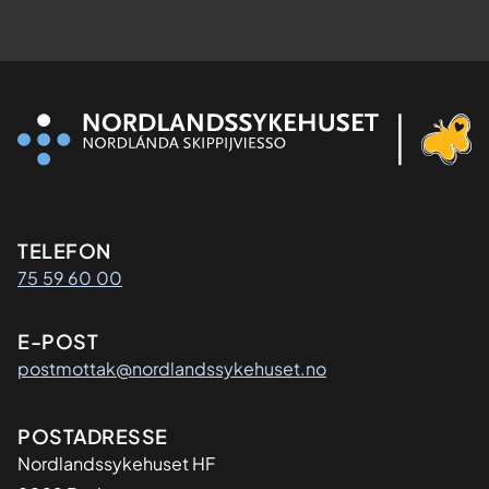
Kontaktinformasjon
TELEFON
75 59 60 00
E-POST
postmottak@nordlandssykehuset.no
Adresse
POSTADRESSE
Nordlandssykehuset HF