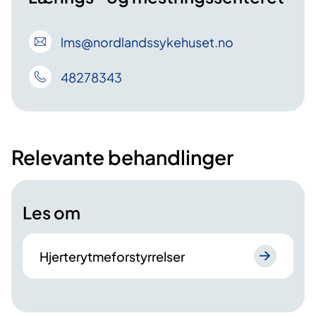
lms
@nordlandssykehuset
.no
48278343
Relevante behandlinger
Les om
Hjerterytmeforstyrrelser