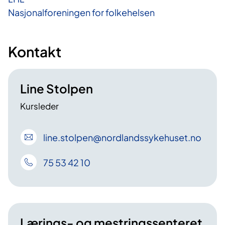
Nasjonalforeningen for folkehelsen
Kontakt
Line Stolpen
Kursleder
line
.stolpen
@nordlandssykehuset
.no
75 53 42 10
Lærings- og mestringssenteret