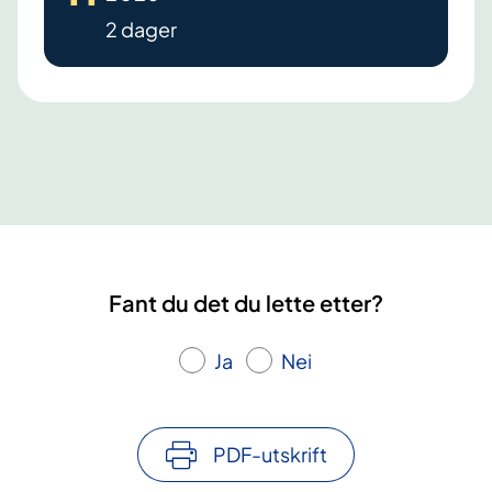
D
2 dager
k
u
r
s
-
B
o
d
ø
Fant du det du lette etter?
Ja
Nei
PDF-utskrift