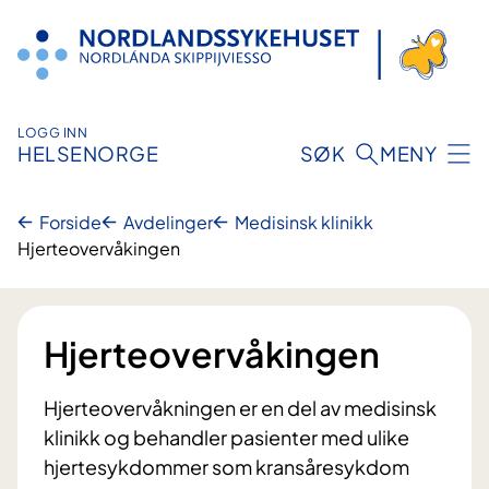
Hopp
til
innhold
LOGG INN
HELSENORGE
SØK
MENY
Forside
Avdelinger
Medisinsk klinikk
Hjerteovervåkingen
Hjerteovervåkingen
Hjerteovervåkningen er en del av medisinsk
klinikk og behandler pasienter med ulike
hjertesykdommer som kransåresykdom