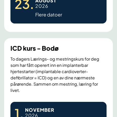
23
.
AUGUST
j
2026
e
Flere datoer
r
t
e
k
u
ICD kurs - Bodø
r
s
To dagers Lærings- og mestringskurs for deg
som har fått operert inn en implanterbar
-
hjertestarter (implantable cardioverter-
B
defibrillator = ICD) og en av dine nærmeste
o
pårørende. Sammen om mestring, læring for
d
livet.
ø
I
1
.
NOVEMBER
C
2026