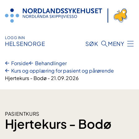
Hopp
til
innhold
LOGG INN
HELSENORGE
SØK
MENY
Forside
Behandlinger
Kurs og opplæring for pasient og pårørende
Hjertekurs - Bodø - 21.09.2026
PASIENTKURS
Hjertekurs - Bodø