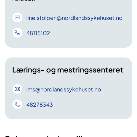
line
.stolpen
@nordlandssykehuset
.no
48115102
Lærings- og mestringssenteret
lms
@nordlandssykehuset
.no
48278343