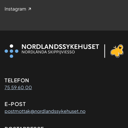
Instagram
Kontaktinformasjon
TELEFON
75 59 60 00
E-POST
postmottak@nordlandssykehuset.no