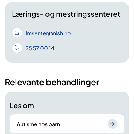
Lærings- og mestringssenteret
lmsenter
@nlsh
.no
75 57 00 14
Relevante behandlinger
Les om
Autisme hos barn