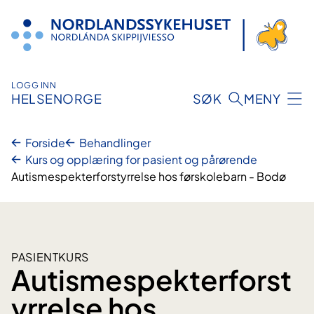
Hopp
til
innhold
LOGG INN
HELSENORGE
SØK
MENY
Forside
Behandlinger
Kurs og opplæring for pasient og pårørende
Autismespekterforstyrrelse hos førskolebarn - Bodø
PASIENTKURS
Autismespekterforst
yrrelse hos