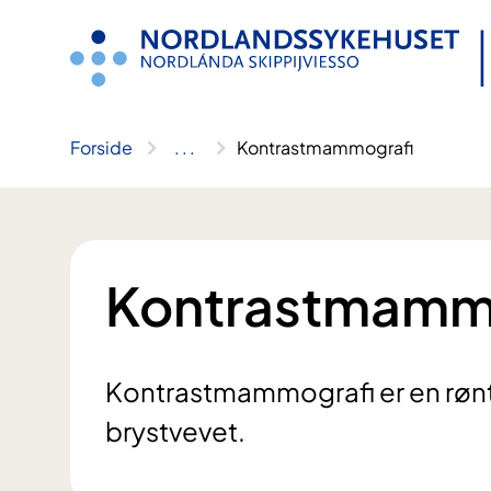
Hopp
til
innhold
Forside
..
.
Kontrastmammografi
Kontrastmamm
Kontrastmammografi er en røn
brystvevet.