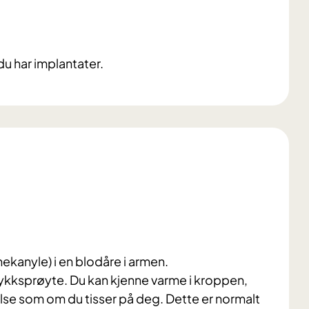
u har implantater.
nekanyle) i en blodåre i armen.
kksprøyte. Du kan kjenne varme i kroppen,
else som om du tisser på deg. Dette er normalt