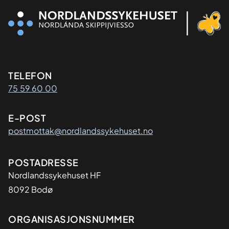
Kontaktinformasjon
TELEFON
75 59 60 00
E-POST
postmottak@nordlandssykehuset.no
Adresse
POSTADRESSE
Nordlandssykehuset HF
8092 Bodø
Organisasjon
ORGANISASJONSNUMMER