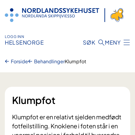
Hopp
til
innhold
LOGG INN
HELSENORGE
SØK
MENY
Forside
Behandlinger
Klumpfot
Klumpfot
Klumpfot er en relativt sjelden medfødt
fotfeilstilling. Knoklene i foten står i en
unormal posisjon i forhold til hverandre.