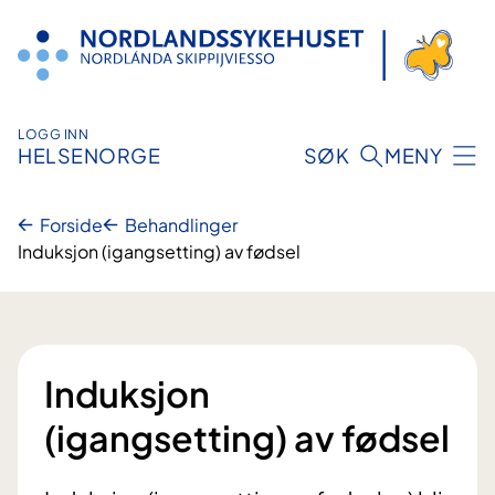
Hopp
til
innhold
LOGG INN
HELSENORGE
SØK
MENY
Forside
Behandlinger
Induksjon (igangsetting) av fødsel
Induksjon
(igangsetting) av fødsel