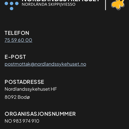
Kontaktinformasjon
TELEFON
75 59 60 00
E-POST
postmottak@nordlandssykehuset.no
Adresse
POSTADRESSE
Nordlandssykehuset HF
8092 Bodø
Organisasjon
ORGANISASJONSNUMMER
NO 983 974 910