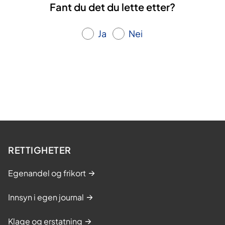
Fant du det du lette etter?
Ja
Nei
RETTIGHETER
Egenandel og frikort
Innsyn i egen journal
Klage og erstatning