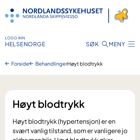
Hopp
til
innhold
LOGG INN
HELSENORGE
SØK
MENY
Forside
Behandlinger
Høyt blodtrykk
Høyt blodtrykk
Høyt blodtrykk (hypertensjon) er en
svært vanlig tilstand, som er vanligere jo
eldre man blir. Høyt blodtrykk øker