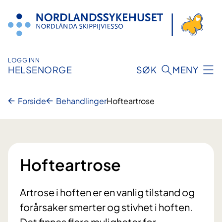
Hopp
til
innhold
LOGG INN
HELSENORGE
SØK
MENY
Forside
Behandlinger
Hofteartrose
Hofteartrose
Artrose i hoften er en vanlig tilstand og
forårsaker smerter og stivhet i hoften.
Det finnes flere muligheter for