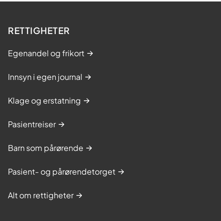
n
e
RETTIGHETER
-
V
Egenandel og frikort
e
Innsyn i egen journal
s
t
Klage og erstatning
e
r
Pasientreiser
å
l
Barn som pårørende
e
Pasient- og pårørendetorget
n
Alt om rettigheter