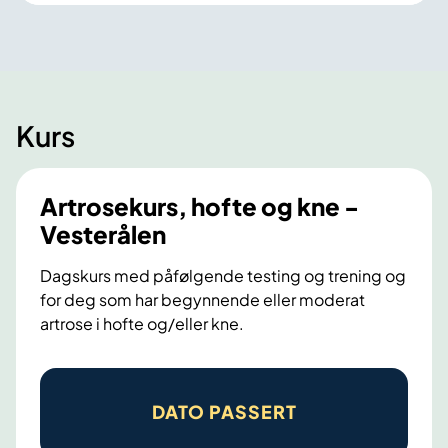
Kurs
Artrosekurs, hofte og kne -
Vesterålen
Dagskurs med påfølgende testing og trening og
for deg som har begynnende eller moderat
artrose i hofte og/eller kne.
A
r
DATO PASSERT
t