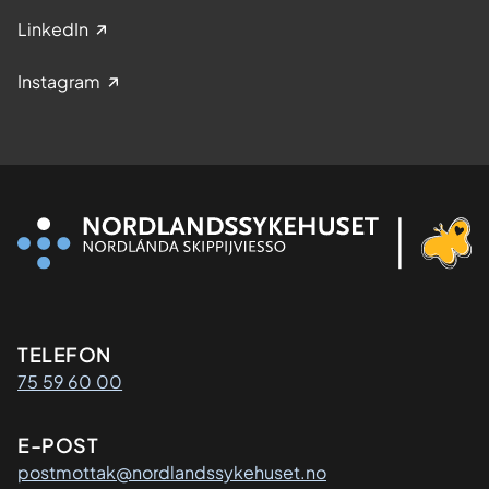
LinkedIn
Instagram
Kontaktinformasjon
TELEFON
75 59 60 00
E-POST
postmottak@nordlandssykehuset.no