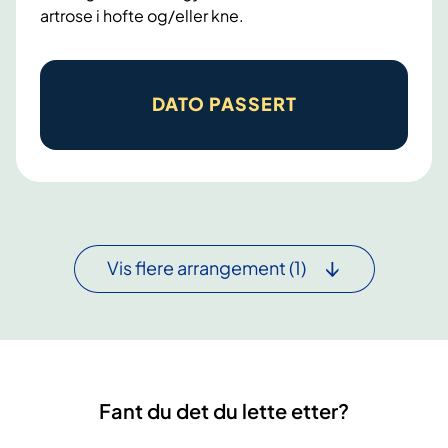
artrose i hofte og/eller kne.
o
d
A
ø
r
DATO PASSERT
t
r
o
s
e
k
Vis flere arrangement
(1)
u
r
s
,
h
Fant du det du lette etter?
o