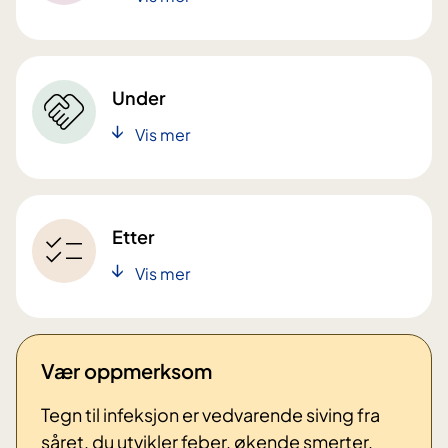
Under
Vis mer
Etter
Vis mer
Vær oppmerksom
Tegn til infeksjon er vedvarende siving fra
såret, du utvikler feber, økende smerter,