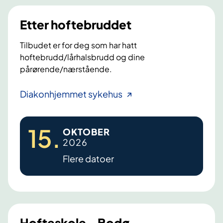
Etter hoftebruddet
Tilbudet er for deg som har hatt
hoftebrudd/lårhalsbrudd og dine
pårørende/nærstående.
E
Diakonhjemmet sykehus
t
t
15
.
OKTOBER
e
2026
r
Flere datoer
h
o
f
t
e
Hofteskole - Bodø