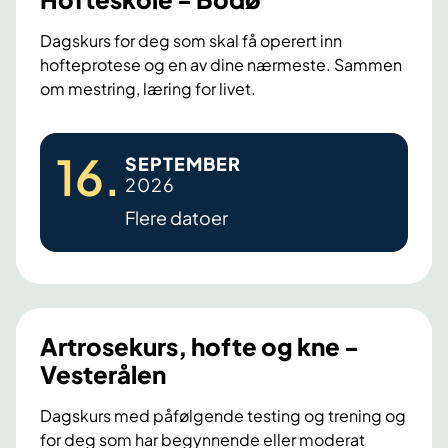
b
r
Dagskurs for deg som skal få operert inn
u
hofteprotese og en av dine nærmeste. Sammen
om mestring, læring for livet.
d
d
e
H
16
.
SEPTEMBER
t
o
2026
f
Flere datoer
t
e
s
k
o
Artrosekurs, hofte og kne -
l
Vesterålen
e
-
Dagskurs med påfølgende testing og trening og
for deg som har begynnende eller moderat
B