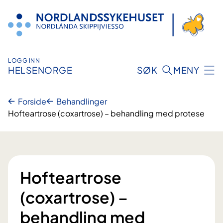
Hopp
til
innhold
LOGG INN
HELSENORGE
SØK
MENY
Forside
Behandlinger
Hofteartrose (coxartrose) – behandling med protese
Hofteartrose
(coxartrose) –
behandling med