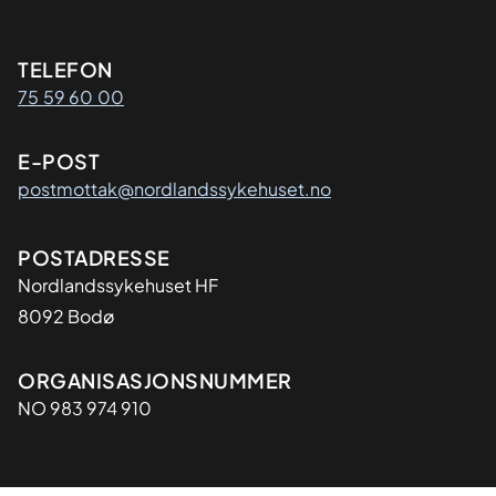
Kontaktinformasjon
TELEFON
75 59 60 00
E-POST
postmottak@nordlandssykehuset.no
Adresse
POSTADRESSE
Nordlandssykehuset HF
8092 Bodø
Organisasjon
ORGANISASJONSNUMMER
NO 983 974 910