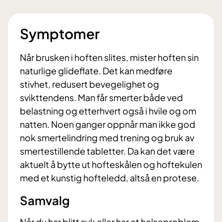
Symptomer
Når brusken i hoften slites, mister hoften sin
naturlige glideflate. Det kan medføre
stivhet, redusert bevegelighet og
svikttendens. Man får smerter både ved
belastning og etterhvert også i hvile og om
natten. Noen ganger oppnår man ikke god
nok smertelindring med trening og bruk av
smertestillende tabletter. Da kan det være
aktuelt å bytte ut hofteskålen og hoftekulen
med et kunstig hofteledd, altså en protese.
​Samvalg
Når du har blitt syk eller har et helseproblem,