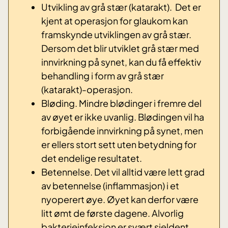
Utvikling av grå stær (katarakt). Det er
kjent at operasjon for glaukom kan
framskynde utviklingen av grå stær.
Dersom det blir utviklet grå stær med
innvirkning på synet, kan du få effektiv
behandling i form av grå stær
(katarakt)-operasjon.
Bløding. Mindre blødinger i fremre del
av øyet er ikke uvanlig. Blødingen vil ha
forbigående innvirkning på synet, men
er ellers stort sett uten betydning for
det endelige resultatet.
Betennelse. Det vil alltid være lett grad
av betennelse (inflammasjon) i et
nyoperert øye. Øyet kan derfor være
litt ømt de første dagene. Alvorlig
bakterieinfeksjon er svært sjeldent,