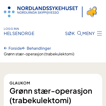
Hopp
til
innhold
LOGG INN
HELSENORGE
SØK
MENY
Forside
Behandlinger
Grønn stær-operasjon (trabekulektomi)
GLAUKOM
Grønn stær-operasjon
(trabekulektomi)