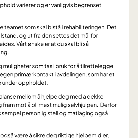
pphold varierer og er vanligvis begrenset
e teamet som skal bistå i rehabiliteringen. Det
stand, og ut fra den settes det mål for
des. Vårt ønske er at du skal bli så
ang.
 muligheter som tas i bruk for å tilrettelegge
r egen primærkontakt i avdelingen, som har et
ne under oppholdet.
re balanse mellom å hjelpe deg med å dekke
fram mot å bli mest mulig selvhjulpen. Derfor
sempel personlig stell og matlaging også
 også være å sikre deg riktige hjelpemidler,