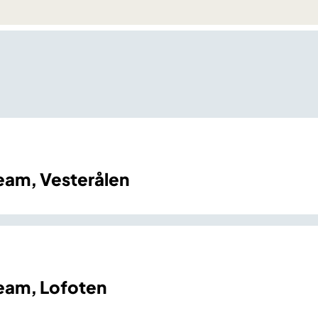
eam, Vesterålen
team, Lofoten