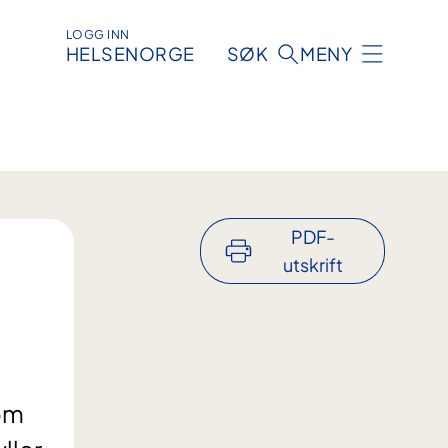
LOGG INN
HELSENORGE
SØK
MENY
PDF-
utskrift
som