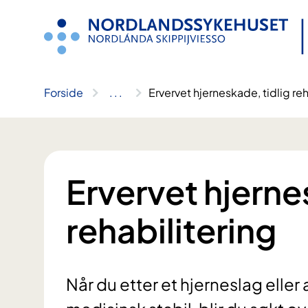
Hopp
til
innhold
Forside
..
.
Ervervet hjerneskade, tidlig reh
Ervervet hjerne
rehabilitering
Når du etter et hjerneslag ell