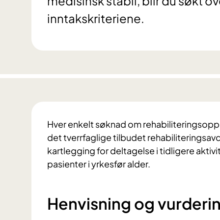
medisinsk stabil, blir du søkt ov
inntakskriteriene.
Hver enkelt søknad om rehabiliteringsoppho
det tverrfaglige tilbudet rehabiliteringsav
kartlegging for deltagelse i tidligere akti
pasienter i yrkesfør alder.
Henvisning og vurderi