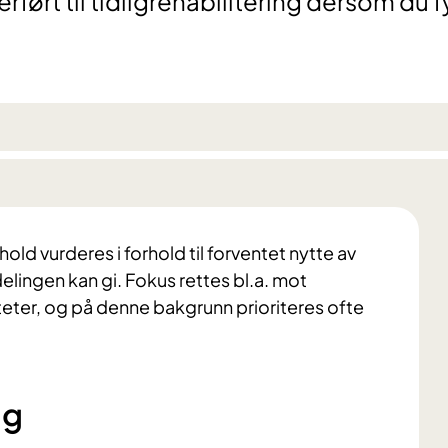
erført til tidligrehabilitering dersom du f
ld vurderes i forhold til forventet nytte av
delingen kan gi. Fokus rettes bl.a. mot
viteter, og på denne bakgrunn prioriteres ofte
ng