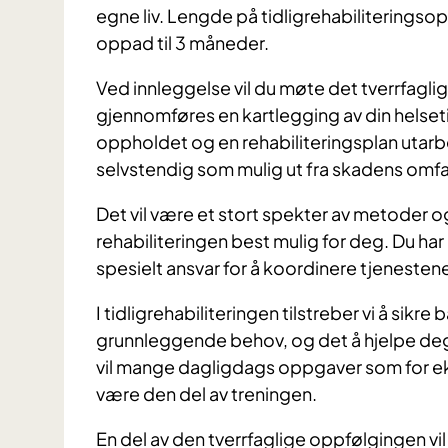
egne liv. Lengde på tidligrehabiliteringso
oppad til 3 måneder.
Ved innleggelse vil du møte det tverrfaglig
gjennomføres en kartlegging av din helsetil
oppholdet og en rehabiliteringsplan utarbei
selvstendig som mulig ut fra skadens omf
Det vil være et stort spekter av metoder og
rehabiliteringen best mulig for deg. Du ha
spesielt ansvar for å koordinere tjeneste
I tidligrehabiliteringen tilstreber vi å sik
grunnleggende behov, og det å hjelpe deg 
vil mange dagligdags oppgaver som for ek
være den del av treningen.
En del av den tverrfaglige oppfølgingen vil