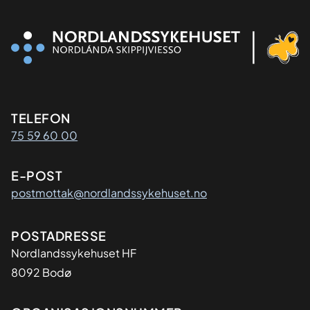
Kontaktinformasjon
TELEFON
75 59 60 00
E-POST
postmottak@nordlandssykehuset.no
Adresse
POSTADRESSE
Nordlandssykehuset HF
8092 Bodø