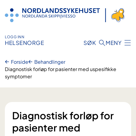
Hopp
til
innhold
LOGG INN
HELSENORGE
SØK
MENY
Forside
Behandlinger
Diagnostisk forløp for pasienter med uspesifikke
symptomer
Diagnostisk forløp for
pasienter med