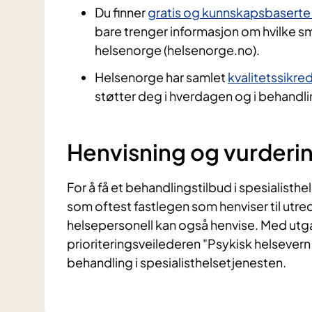
Du finner
gratis og kunnskapsbaserte v
bare trenger informasjon om hvilke små
helsenorge (helsenorge.no).
Helsenorge har samlet
kvalitetssikre
støtter deg i hverdagen og i behandli
Henvisning og vurderi
For å få et behandlingstilbud i spesialisth
som oftest fastlegen som henviser til utr
helsepersonell kan også henvise. Med utg
prioriteringsveilederen "Psykisk helsevern 
behandling i spesialisthelsetjenesten.