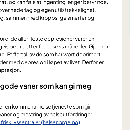
at, og kan føle at ingenting lenger betyr noe.
 over nederlag og egen utilstrekkelighet.
lig, sammen med kroppslige smerter og
rdi de aller fleste depresjoner varer en
vis bedre etter fire til seks måneder. Gjennom
. Et flertall av de som har vært deprimert
der med depresjon i løpet av livet. Derfor er
epresjon.
få gode vaner som kan gi meg
er en kommunal helsetjeneste som gir
vaner og mestring av helseutfordringer.
frisklivssentraler (helsenorge.no)