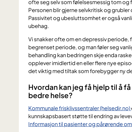
ofte seg selv som følelsesmessig tom og fl
Personen blir gjerne selvkritisk og grubler
Passivitet og ubesluttsomhet er også van
ubehag.
Vi snakker ofte om en depressiv periode, fo
begrenset periode, og man føler seg vanlig
behandling kan bedringen skje enda raskere
opplever imidlertid en eller flere nye episo
det viktig med tiltak som forebygger ny d
Hvordan kan jeg få hjelp til å 
bedre helse?
Kommunale frisklivssentraler (helsedir.no)
kunnskapsbasert støtte til endring av leve
Informasjon til pasienter og pårørende om 