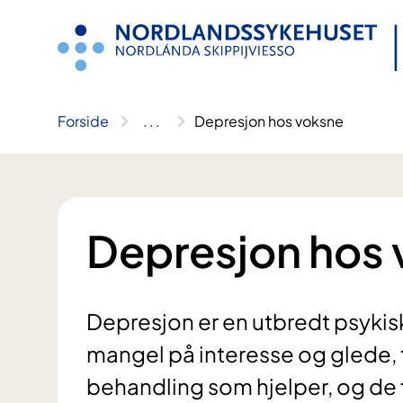
Hopp
til
innhold
Forside
..
.
Depresjon hos voksne
Depresjon hos
Depresjon er en utbredt psykis
mangel på interesse og glede, t
behandling som hjelper, og de fl