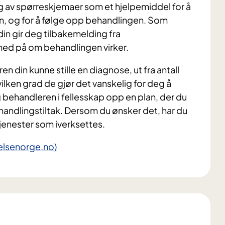
g av spørreskjemaer som et hjelpemiddel for å
n, og for å følge opp behandlingen. Som
din gir deg tilbakemelding fra
med på om behandlingen virker.
 din kunne stille en diagnose, ut fra antall
vilken grad de gjør det vanskelig for deg å
 behandleren i fellesskap opp en plan, der du
handlingstiltak. Dersom du ønsker det, har du
tjenester som iverksettes.
elsenorge.no)