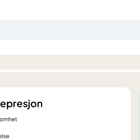
epresjon
somhet
else