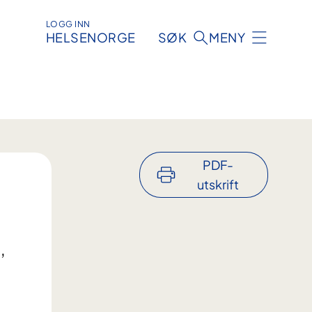
LOGG INN
HELSENORGE
SØK
MENY
PDF-
utskrift
,