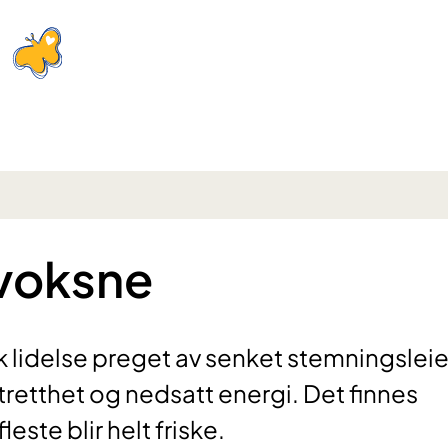
 voksne
k lidelse preget av senket stemningsleie
retthet og nedsatt energi. Det finnes
este blir helt friske.