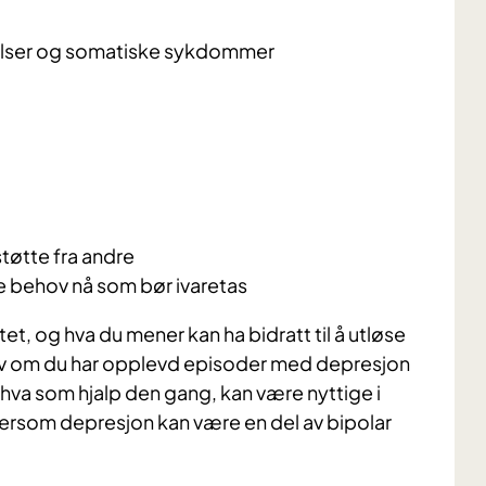
delser og somatiske sykdommer
støtte fra andre
e behov nå som bør ivaretas
tet, og hva du mener kan ha bidratt til å utløse
t av om du har opplevd episoder med depresjon
s hva som hjalp den gang, kan være nyttige i
tersom depresjon kan være en del av bipolar