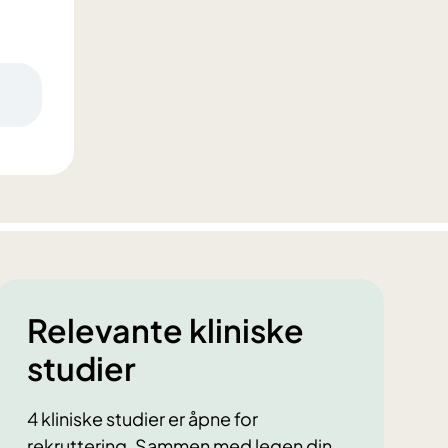
Relevante kliniske
studier
4 kliniske studier er åpne for
rekruttering. Sammen med legen din