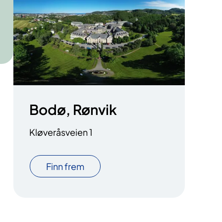
Bodø, Rønvik
Kløveråsveien 1
Finn frem