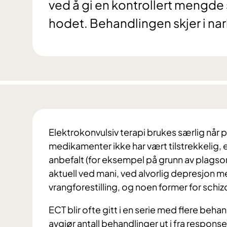
ved å gi en kontrollert mengde
hodet. Behandlingen skjer i n
Elektrokonvulsiv terapi brukes særlig når
medikamenter ikke har vært tilstrekkelig,
anbefalt (for eksempel på grunn av plags
aktuell ved mani, ved alvorlig depresjon
vrangforestilling, og noen former for schiz
ECT blir ofte gitt i en serie med flere be
avgjør antall behandlinger ut i fra responsen