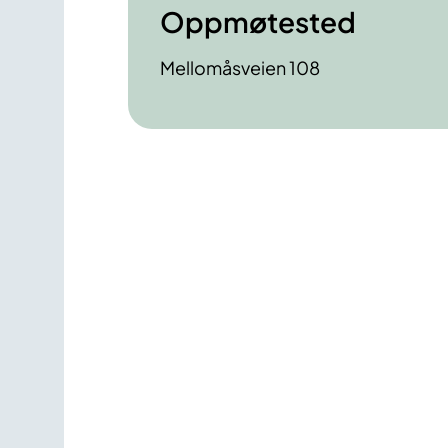
Oppmøtested
Mellomåsveien 108