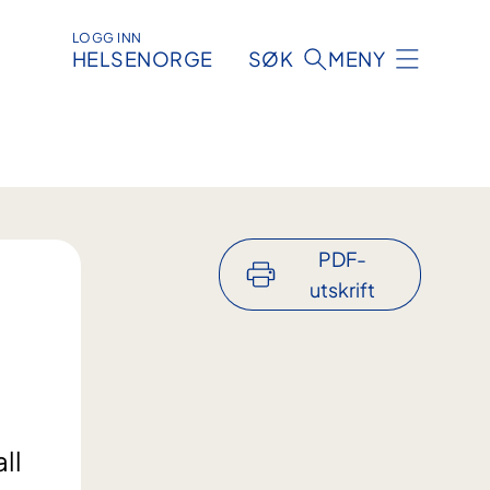
LOGG INN
HELSENORGE
SØK
MENY
PDF-
utskrift
ll