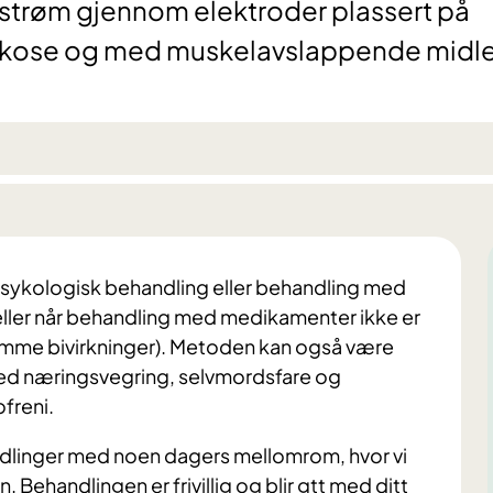
 strøm gjennom elektroder plassert på
arkose og med muskelavslappende midle
 psykologisk behandling eller behandling med
 eller når behandling med medikamenter ikke er
omme bivirkninger). Metoden kan også være
 med næringsvegring, selvmordsfare og
ofreni.
handlinger med noen dagers mellomrom, hvor vi
. Behandlingen er frivillig og blir gtt med ditt