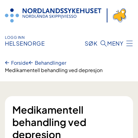
Hopp
til
innhold
LOGG INN
HELSENORGE
SØK
MENY
Forside
Behandlinger
Medikamentell behandling ved depresjon
Medikamentell
behandling ved
depresjon