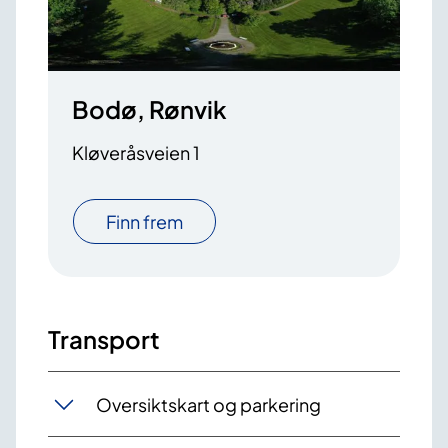
Bodø, Rønvik
Kløveråsveien 1
Finn frem
Transport
Oversiktskart og parkering