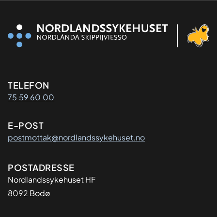
Kontaktinformasjon
TELEFON
75 59 60 00
E-POST
postmottak@nordlandssykehuset.no
Adresse
POSTADRESSE
Nordlandssykehuset HF
8092 Bodø