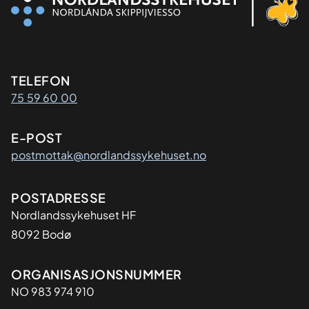
Kontaktinformasjon
TELEFON
75 59 60 00
E-POST
postmottak@nordlandssykehuset.no
Adresse
POSTADRESSE
Nordlandssykehuset HF
8092 Bodø
Organisasjon
ORGANISASJONSNUMMER
NO 983 974 910