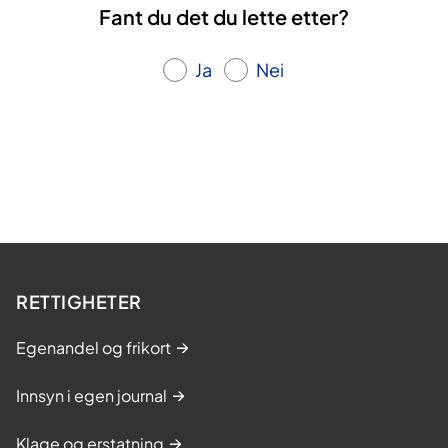
Fant du det du lette etter?
Ja
Nei
RETTIGHETER
Egenandel og frikort
Innsyn i egen journal
Klage og erstatning