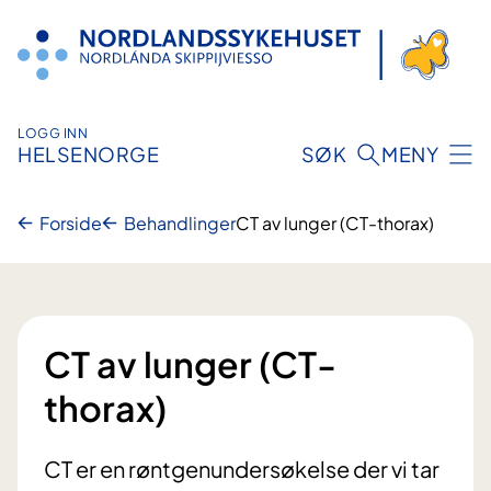
Hopp
til
innhold
LOGG INN
HELSENORGE
SØK
MENY
Forside
Behandlinger
CT av lunger (CT-thorax)
CT av lunger (CT-
thorax)
CT er en røntgenundersøkelse der vi tar