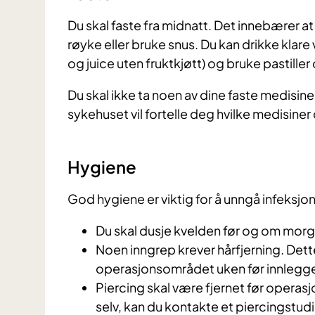
Du skal faste fra midnatt. Det innebærer a
røyke eller bruke snus. Du kan drikke klare
og juice uten fruktkjøtt) og bruke pastille
Du skal ikke ta noen av dine faste medisi
sykehuset vil fortelle deg hvilke medisiner 
Hygiene
God hygiene er viktig for å unngå infeksjo
Du skal dusje kvelden før og om mo
Noen inngrep krever hårfjerning. Dette 
operasjonsområdet uken før innlegge
Piercing skal være fjernet før operasj
selv, kan du kontakte et piercingstudi