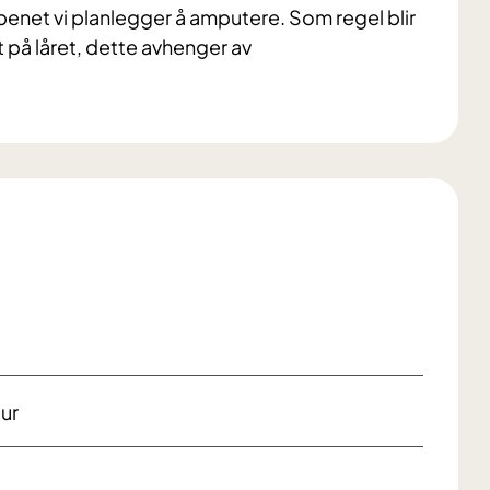
 benet vi planlegger å amputere. Som regel blir
 på låret, dette avhenger av
tur