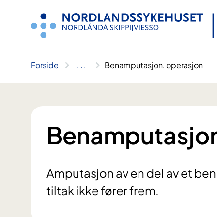
Hopp
til
innhold
Forside
..
.
Benamputasjon, operasjon
Benamputasjon
Amputasjon av en del av et ben
tiltak ikke fører frem.