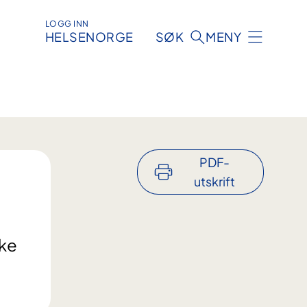
LOGG INN
HELSENORGE
SØK
MENY
PDF-
utskrift
ske