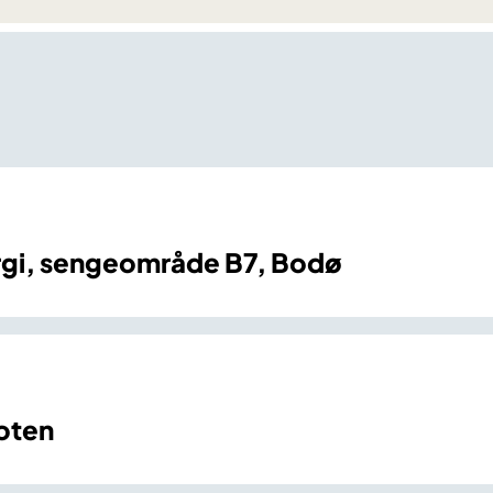
urgi, sengeområde B7, Bodø
foten