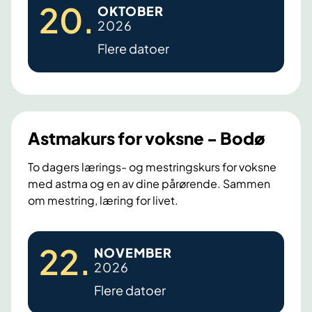
20
.
OKTOBER
s
2026
/
Flere datoer
l
u
n
g
e
Astmakurs for voksne - Bodø
s
y
To dagers lærings- og mestringskurs for voksne
k
med astma og en av dine pårørende. Sammen
om mestring, læring for livet.
d
o
m
A
22
.
NOVEMBER
.
s
2026
L
t
Flere datoer
æ
m