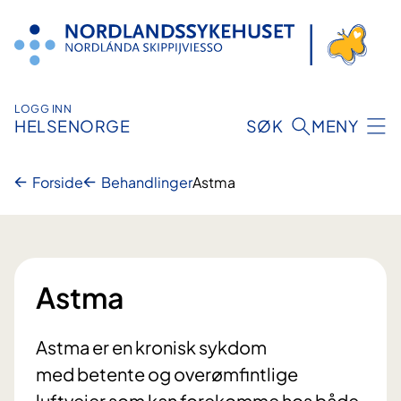
Hopp
til
innhold
LOGG INN
HELSENORGE
SØK
MENY
Forside
Behandlinger
Astma
Astma
Astma er en kronisk sykdom
med betente og overømfintlige
luftveier som kan forekomme hos både