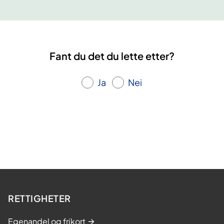
r
k
d
s
u
ø
f
r
o
s
Fant du det du lette etter?
r
u
Ja
Nei
n
g
d
o
m
-
B
o
d
RETTIGHETER
ø
Egenandel og frikort