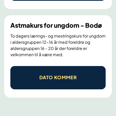
r
a
i
k
n
u
g
r
Astmakurs for ungdom - Bodø
s
s
-
f
To dagers lærings- og mestringskurs for ungdom
i aldersgruppen 12-16 år med foreldre og
o
o
aldersgruppen 16 - 20 år der foreldre er
g
r
velkommen til å være med.
m
v
e
o
A
s
k
s
DATO KOMMER
t
s
t
r
n
m
i
e
a
n
-
k
g
B
u
s
o