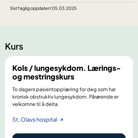
Sist faglig oppdatert 05.03.2025
Kurs
Kols / lungesykdom. Lærings-
og mestringskurs
To dagers pasientopplæring for deg som har
kronisk obstruktiv lungesykdom. Pårørende er
velkomne til å delta.
K
St. Olavs hospital
o
l