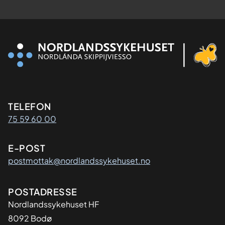
Kontaktinformasjon
TELEFON
75 59 60 00
E-POST
postmottak@nordlandssykehuset.no
Adresse
POSTADRESSE
Nordlandssykehuset HF
8092 Bodø