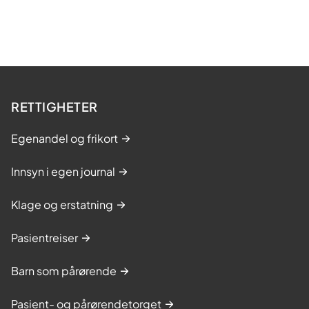
RETTIGHETER
Egenandel og frikort
Innsyn i egen journal
Klage og erstatning
Pasientreiser
Barn som pårørende
Pasient- og pårørendetorget