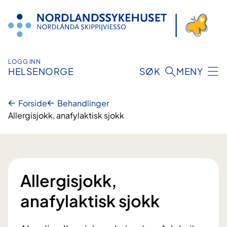
Hopp
til
innhold
LOGG INN
HELSENORGE
SØK
MENY
Forside
Behandlinger
Allergisjokk, anafylaktisk sjokk
Allergisjokk,
anafylaktisk sjokk