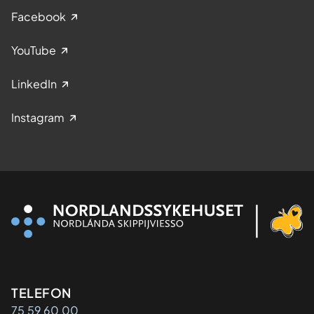
Facebook
YouTube
LinkedIn
Instagram
Kontaktinformasjon
TELEFON
75 59 60 00