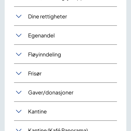
Dine rettigheter
Egenandel
Fløyinndeling
Frisør
Gaver/donasjoner
Kantine
Kantine (Kafé Panorama)