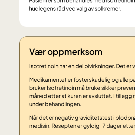
Pasienter som behandles med isotretinoin 
hudlegens råd ved valg av solkremer.
Vær oppmerksom
Isotretinoin har en del bivirkninger. Det e
Medikamentet er fosterskadelig og alle pa
bruker Isotretinoin må bruke sikker prevens
måned etter at kuren er avsluttet. I tillegg
under behandlingen.
Når det er negativ graviditetstest i blodpr
medisin. Resepten er gyldig i 7 dager etter