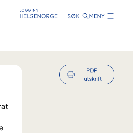
LOGG INN
HELSENORGE
SØK
MENY
PDF-
utskrift
rat
te