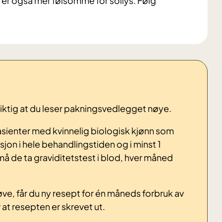
er også mer følsomme for sollys. Følg
r viktig at du leser pakningsvedlegget nøye.
sienter med kvinnelig biologisk kjønn som
jon i hele behandlingstiden og i minst 1
 må de ta graviditetstest i blod, hver måned
øve, får du ny resept for én måneds forbruk av
 at resepten er skrevet ut.