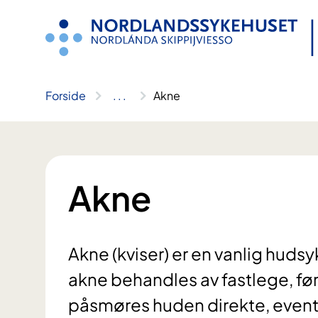
Hopp
til
innhold
Forside
..
.
Akne
Akne
Akne (kviser) er en vanlig huds
akne behandles av fastlege, fø
påsmøres huden direkte, eventu