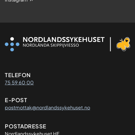
Kontaktinformasjon
TELEFON
75 59 60 00
E-POST
postmottak@nordlandssykehuset.no
Adresse
POSTADRESSE
Nordlandssykehuset HF