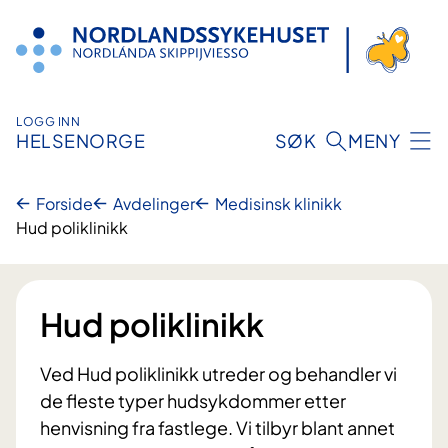
Hopp
til
innhold
LOGG INN
HELSENORGE
SØK
MENY
Forside
Avdelinger
Medisinsk klinikk
Hud poliklinikk
Hud poliklinikk
Ved Hud poliklinikk utreder og behandler vi
de fleste typer hudsykdommer etter
henvisning fra fastlege. Vi tilbyr blant annet