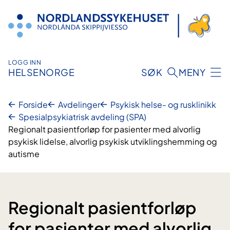
Hopp
til
innhold
LOGG INN
HELSENORGE
SØK
MENY
Forside
Avdelinger
Psykisk helse- og rusklinikk
Spesialpsykiatrisk avdeling (SPA)
Regionalt pasientforløp for pasienter med alvorlig
psykisk lidelse, alvorlig psykisk utviklingshemming og
autisme
Regionalt pasientforløp
for pasienter med alvorlig