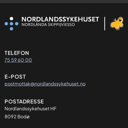
Kontaktinformasjon
TELEFON
75 59 60 00
E-POST
postmottak@nordlandssykehuset.no
Adresse
POSTADRESSE
Nordlandssykehuset HF
8092 Bodø