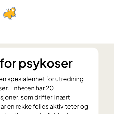
 for psykoser
en spesialenhet for utredning
ser. Enheten har 20
joner, som drifter i nært
 en rekke felles aktiviteter og