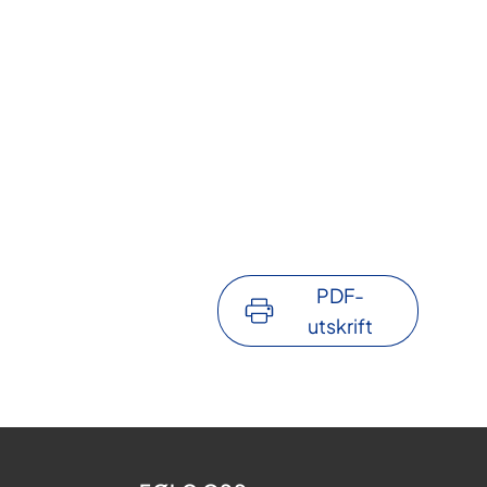
PDF-
utskrift