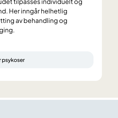
det tilpasses individuelt og
nd. Her inngår helhetlig
tting av behandling og
ging.
r psykoser