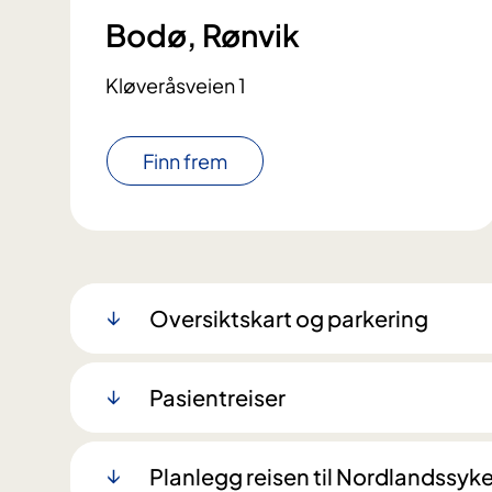
Bodø, Rønvik
Kløveråsveien 1
Finn frem
Oversiktskart og parkering
Pasientreiser
Planlegg reisen til Nordlandssyk