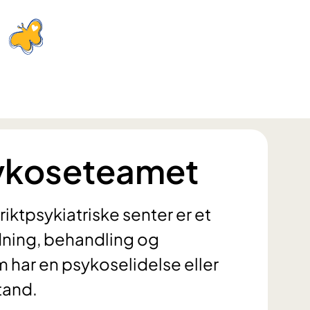
sykoseteamet
ktpsykiatriske senter er et
dning, behandling og
m har en psykoselidelse eller
stand.