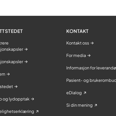
TTSTEDET
KONTAKT
trere
Kontakt oss
sjonskapsler
For media
sjonskapsler
Informasjon for leverandø
ern
Pasient- og brukerombu
stedet
eDialog
to og lydopptak
Si din mening
elighetserklæring