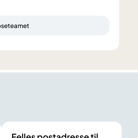
koseteamet
Felles postadresse til