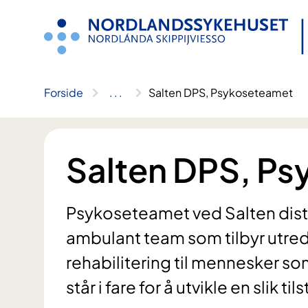
Hopp
til
innhold
Forside
..
.
Salten DPS, Psykoseteamet
Salten DPS, P
Psykoseteamet ved Salten distri
ambulant team som tilbyr utre
rehabilitering til mennesker so
står i fare for å utvikle en slik til