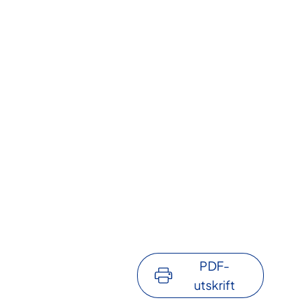
PDF-
utskrift