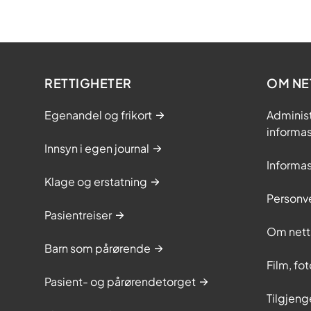
RETTIGHETER
OM NE
Egenandel og frikort
Adminis
informa
Innsyn i egen journal
Informa
Klage og erstatning
Personv
Pasientreiser
Om nett
Barn som pårørende
Film, fo
Pasient- og pårørendetorget
Tilgjeng