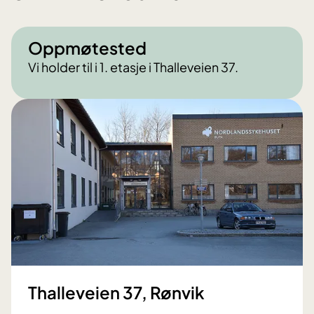
Oppmøtested
Vi holder til i 1. etasje i Thalleveien 37.
Thalleveien 37, Rønvik