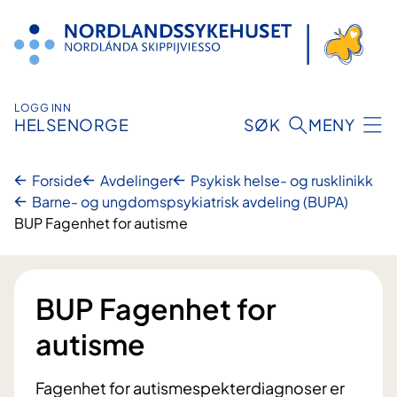
Hopp
til
innhold
LOGG INN
HELSENORGE
SØK
MENY
Forside
Avdelinger
Psykisk helse- og rusklinikk
Barne- og ungdomspsykiatrisk avdeling (BUPA)
BUP Fagenhet for autisme
BUP Fagenhet for
autisme
Fagenhet for autismespekterdiagnoser er