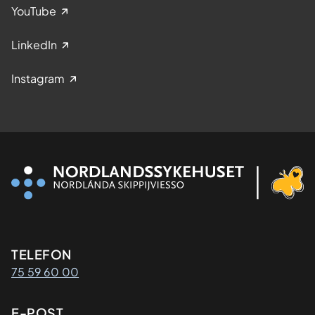
YouTube
LinkedIn
Instagram
Kontaktinformasjon
TELEFON
75 59 60 00
E-POST