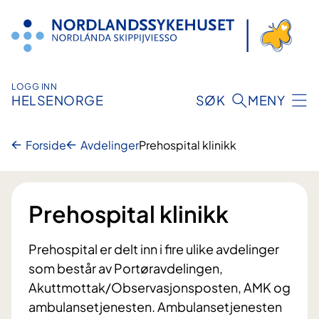
Hopp
til
innhold
LOGG INN
HELSENORGE
SØK
MENY
Forside
Avdelinger
Prehospital klinikk
Prehospital klinikk
Prehospital er delt inn i fire ulike avdelinger
som består av Portøravdelingen,
Akuttmottak/Observasjonsposten, AMK og
ambulansetjenesten. Ambulansetjenesten