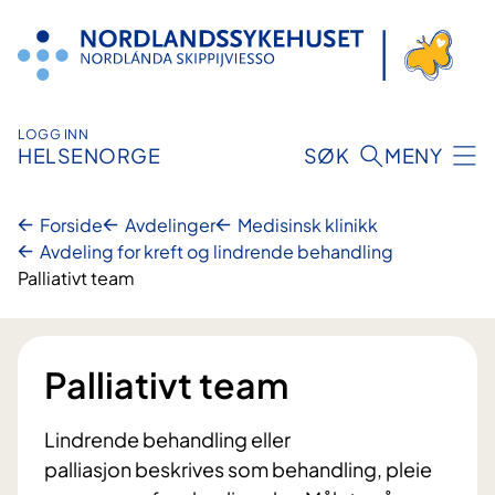
Hopp
til
innhold
LOGG INN
HELSENORGE
SØK
MENY
Forside
Avdelinger
Medisinsk klinikk
Avdeling for kreft og lindrende behandling
Palliativt team
Palliativt team
Lindrende behandling eller
palliasjon beskrives som behandling, pleie