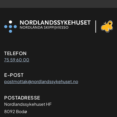
Kontaktinformasjon
TELEFON
75 59 60 00
E-POST
postmottak@nordlandssykehuset.no
Adresse
POSTADRESSE
Nordlandssykehuset HF
8092 Bodø