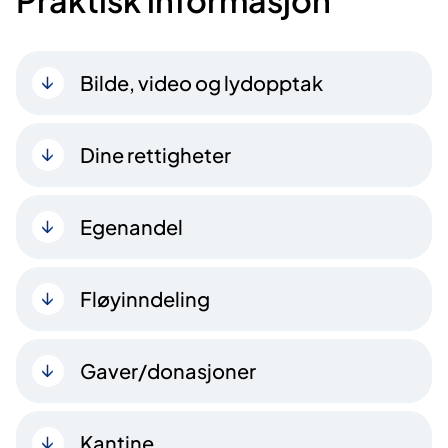
Bilde, video og lydopptak
Dine rettigheter
Egenandel
Fløyinndeling
Gaver/donasjoner
Kantine