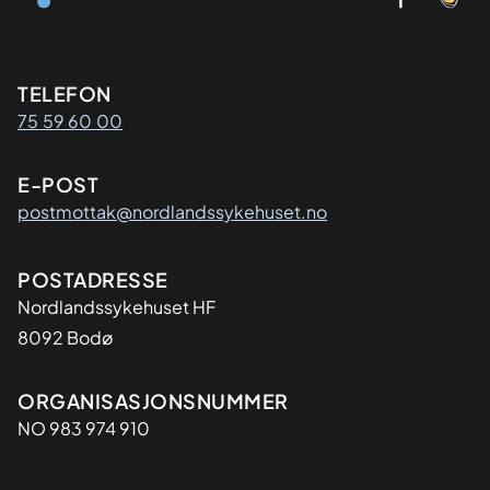
Kontaktinformasjon
TELEFON
75 59 60 00
E-POST
postmottak@nordlandssykehuset.no
Adresse
POSTADRESSE
Nordlandssykehuset HF
8092 Bodø
Organisasjon
ORGANISASJONSNUMMER
NO 983 974 910