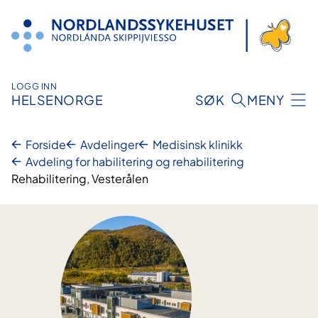
Hopp
til
innhold
LOGG INN
HELSENORGE
SØK
MENY
Forside
Avdelinger
Medisinsk klinikk
Avdeling for habilitering og rehabilitering
Rehabilitering, Vesterålen