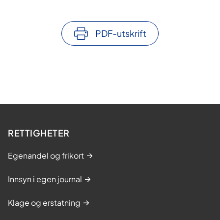
PDF-utskrift
RETTIGHETER
Egenandel og frikort
Innsyn i egen journal
Klage og erstatning