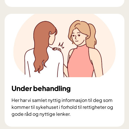
F
ø
r
d
u
s
k
a
l
p
å
s
y
Under behandling
k
e
Her har vi samlet nyttig informasjon til deg som
h
kommer til sykehuset i forhold til rettigheter og
u
gode råd og nyttige lenker.
s
U
e
n