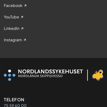
Facebook
YouTube
LinkedIn
Instagram
Kontaktinformasjon
TELEFON
75 59 60 00