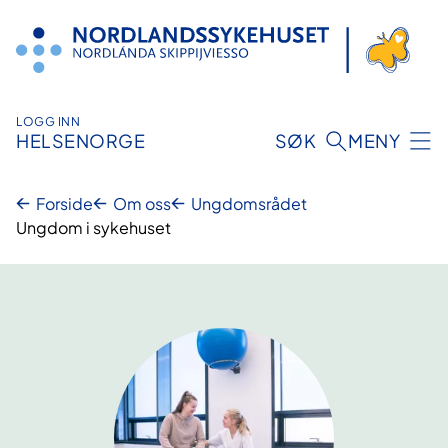
Hopp
til
innhold
LOGG INN
HELSENORGE
SØK
MENY
Forside
Om oss
Ungdomsrådet
Ungdom i sykehuset