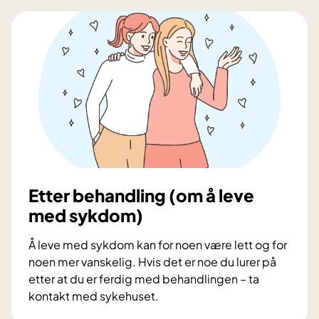
t
d
e
r
b
e
h
a
n
d
l
i
Etter behandling (om å leve
n
med sykdom)
g
Å leve med sykdom kan for noen være lett og for
noen mer vanskelig. Hvis det er noe du lurer på
etter at du er ferdig med behandlingen – ta
kontakt med sykehuset.
E