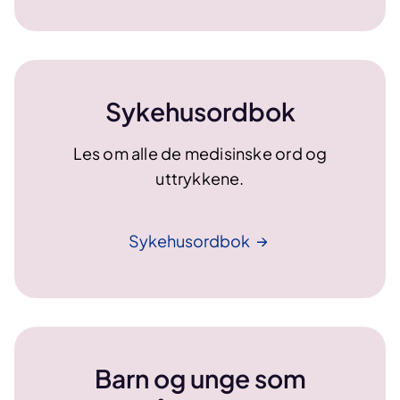
e
v
e
m
Sykehusordbok
e
d
s
Les om alle de medisinske ord og
y
uttrykkene.
k
d
o
Sykehusordbok
m
)
Barn og unge som