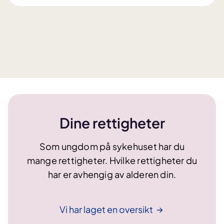
t
t
e
r
b
e
h
a
n
d
Dine rettigheter
l
i
Som ungdom på sykehuset har du
n
mange rettigheter. Hvilke rettigheter du
g
har er avhengig av alderen din.
(
o
m
Vi har laget en
oversikt
å
l