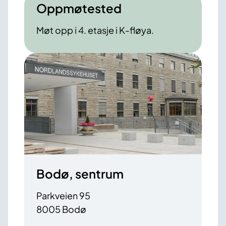
Oppmøtested
Møt opp i 4. etasje i K-fløya.
Bodø, sentrum
Parkveien 95
8005 Bodø