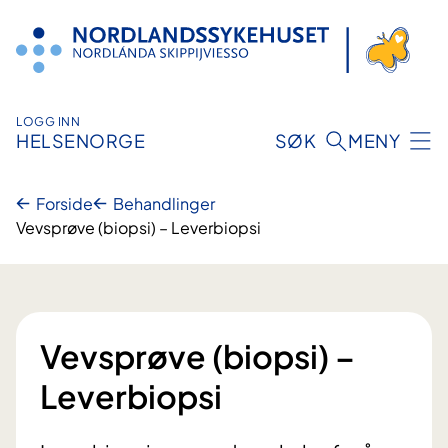
Hopp
til
innhold
LOGG INN
HELSENORGE
SØK
MENY
Forside
Behandlinger
Vevsprøve (biopsi) – Leverbiopsi
Vevsprøve (biopsi) –
Leverbiopsi