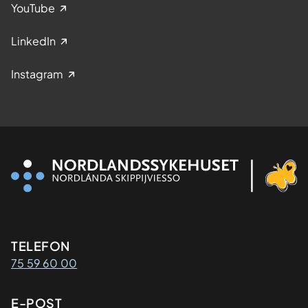
YouTube
LinkedIn
Instagram
Kontaktinformasjon
TELEFON
75 59 60 00
E-POST