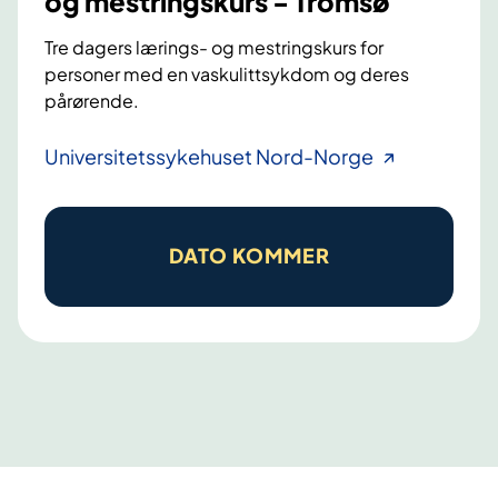
og mestringskurs - Tromsø
Tre dagers lærings- og mestringskurs for
personer med en vaskulittsykdom og deres
pårørende.
V
Universitetssykehuset Nord-Norge
a
s
k
DATO KOMMER
u
l
i
t
t
s
y
k