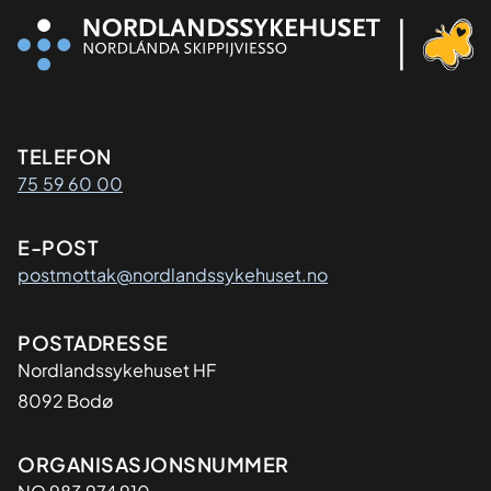
Kontaktinformasjon
TELEFON
75 59 60 00
E-POST
postmottak@nordlandssykehuset.no
Adresse
POSTADRESSE
Nordlandssykehuset HF
8092 Bodø
Organisasjon
ORGANISASJONSNUMMER