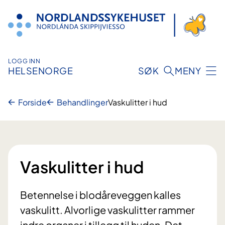
Hopp
til
innhold
LOGG INN
HELSENORGE
SØK
MENY
Forside
Behandlinger
Vaskulitter i hud
Vaskulitter i hud
Betennelse i blodåreveggen kalles
vaskulitt. Alvorlige vaskulitter rammer
indre organer i tillegg til huden. Det