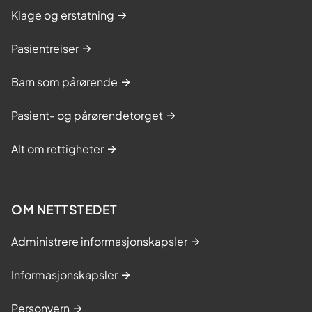
Klage og erstatning
m
e
Pasientreiser
s
t
Barn som pårørende
r
i
Pasient- og pårørendetorget
n
Alt om rettigheter
g
s
k
u
OM NETTSTEDET
r
Administrere informasjonskapsler
s
-
Informasjonskapsler
T
r
Personvern