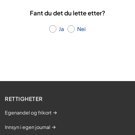
d
Fant du det du lette etter?
o
m
Ja
Nei
m
e
r
.
L
æ
r
i
n
RETTIGHETER
g
s
Egenandel og frikort
-
o
Innsyn i egen journal
g