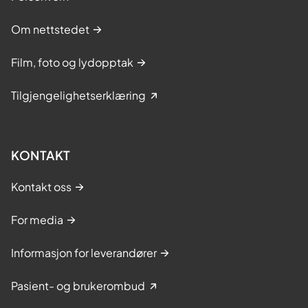
o
m
Om nettstedet
s
Film, foto og lydopptak
ø
Tilgjengelighetserklæring
KONTAKT
Kontakt oss
For media
Informasjon for leverandører
Pasient- og brukerombud