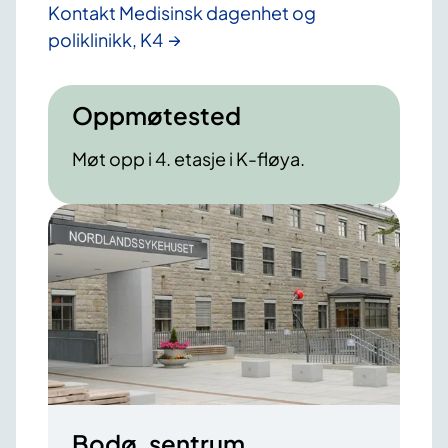
Kontakt Medisinsk dagenhet og
poliklinikk, K4
Oppmøtested
Møt opp i 4. etasje i K-fløya.
Bodø, sentrum