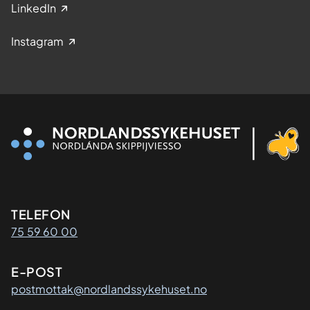
LinkedIn
Instagram
Kontaktinformasjon
TELEFON
75 59 60 00
E-POST
postmottak@nordlandssykehuset.no