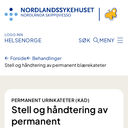
Hopp
til
innhold
LOGG INN
HELSENORGE
SØK
MENY
Forside
Behandlinger
Stell og håndtering av permanent blærekateter
PERMANENT URINKATETER (KAD)
Stell og håndtering av
permanent