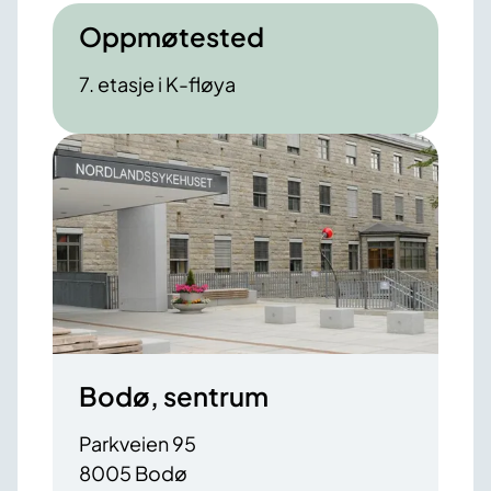
Oppmøtested
7. etasje i K-fløya
Bodø, sentrum
Parkveien 95
8005 Bodø