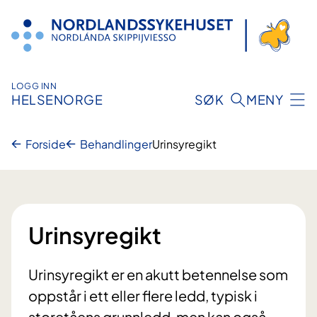
Hopp
til
innhold
LOGG INN
HELSENORGE
SØK
MENY
Forside
Behandlinger
Urinsyregikt
Urinsyregikt
Urinsyregikt er en akutt betennelse som
oppstår i ett eller flere ledd, typisk i
storetåens grunnledd, men kan også