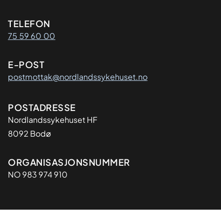
Kontaktinformasjon
TELEFON
75 59 60 00
E-POST
postmottak@nordlandssykehuset.no
Adresse
POSTADRESSE
Nordlandssykehuset HF
8092 Bodø
Organisasjon
ORGANISASJONSNUMMER
NO 983 974 910