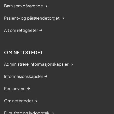
m
Barn som pårørende
e
r
Pasient- og pårørendetorget
t
e
Alt om rettigheter
OM NETTSTEDET
Administrere informasjonskapsler
Informasjonskapsler
Personvern
Om nettstedet
Film, foto og lydopptak