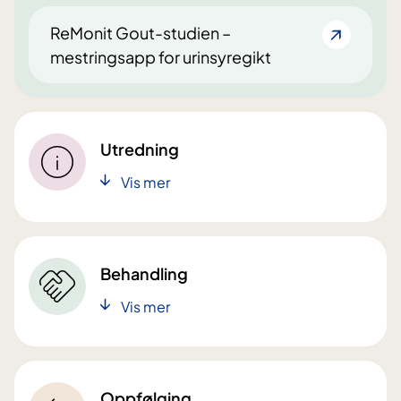
ReMonit Gout-studien –
mestringsapp for urinsyregikt
Utredning
Vis mer
Behandling
Vis mer
Oppfølging