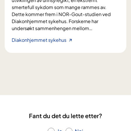
utviklingen av urinsyregikt, en ekstremt
smertefull sykdom som mange rammes av.
Dette kommer frem i NOR-Gout-studien ved
Diakonhjemmet sykehus. Forskerne har
undersøkt sammenhengen mellom
…
S
Diakonhjemmet sykehus
t
e
r
k
s
a
m
m
e
n
Fant du det du lette etter?
h
e
n