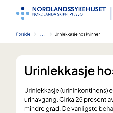
Hopp
til
innhold
Forside
..
.
Urinlekkasje hos kvinner
Urinlekkasje ho
Urinlekkasje (urininkontinens) er
urinavgang. Cirka 25 prosent av 
mindre grad. De vanligste beh