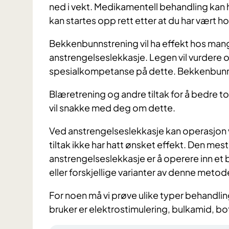
ned i vekt. Medikamentell behandling kan 
kan startes opp rett etter at du har vært h
Bekkenbunnstrening vil ha effekt hos man
anstrengelseslekkasje. Legen vil vurdere o
spesialkompetanse på dette. Bekkenbunn
Blæretrening og andre tiltak for å bedre 
vil snakke med deg om dette.
Ved anstrengelseslekkasje kan operasjon v
tiltak ikke har hatt ønsket effekt. Den m
anstrengelseslekkasje er å operere inn et b
eller forskjellige varianter av denne metod
For noen må vi prøve ulike typer behandlin
bruker er elektrostimulering, bulkamid, bo