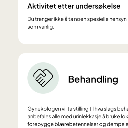
Aktivitet etter undersøkelse
Du trenger ikke å ta noen spesielle hensy
som vanlig.
Behandling
Gynekologen vil ta stilling til hva slags b
anbefales alle med urinlekkasje å bruke lok
forebygge blærebetennelser og dempe en 