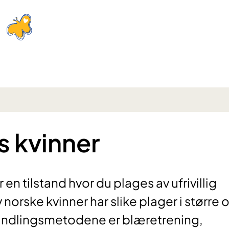
s kvinner
 en tilstand hvor du plages av ufrivillig
norske kvinner har slike plager i større 
andlingsmetodene er blæretrening,