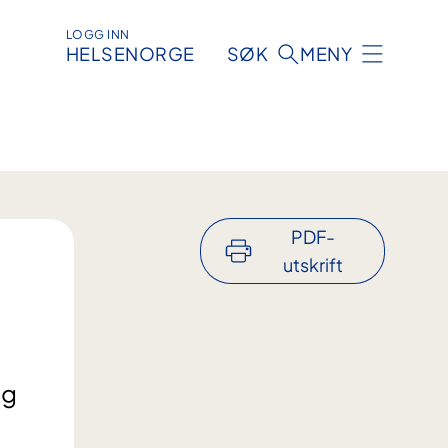
LOGG INN
HELSENORGE
SØK
MENY
PDF-
utskrift
og