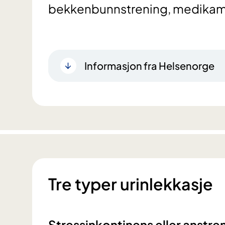
bekkenbunnstrening, medikamen
Informasjon fra Helsenorge
Tre typer urinlekkasje
Stressinkontinens eller anstre