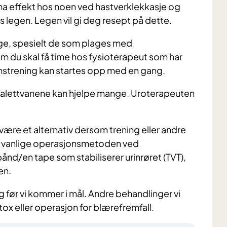
ha effekt hos noen ved hastverklekkasje og
os legen. Legen vil gi deg resept på dette.
ge, spesielt de som plages med
m du skal få time hos fysioterapeut som har
strening kan startes opp med en gang.
toalettvanene kan hjelpe mange. Uroterapeuten
ære et alternativ dersom trening eller andre
est vanlige operasjonsmetoden ved
ånd/en tape som stabiliserer urinrøret (TVT),
en.
g før vi kommer i mål. Andre behandlinger vi
tox eller operasjon for blærefremfall.