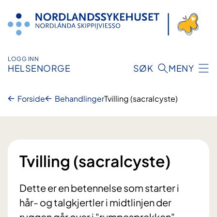
Hopp
til
innhold
LOGG INN
HELSENORGE
SØK
MENY
Forside
Behandlinger
Tvilling (sacralcyste)
Tvilling (sacralcyste)
Dette er en betennelse som starter i
hår- og talgkjertler i midtlinjen der
ryggen går over i "rumpesprekken".