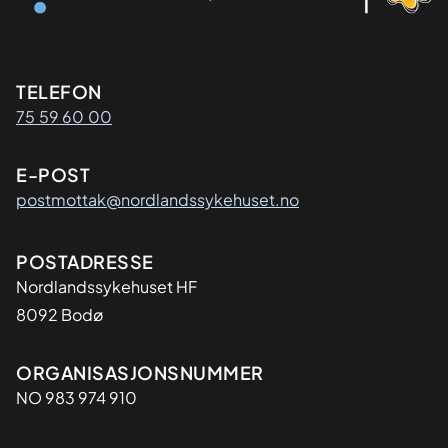
Kontaktinformasjon
TELEFON
75 59 60 00
E-POST
postmottak@nordlandssykehuset.no
Adresse
POSTADRESSE
Nordlandssykehuset HF
8092 Bodø
Organisasjon
ORGANISASJONSNUMMER
NO 983 974 910