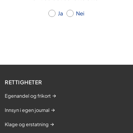
Ja
Nei
RETTIGHETER
Egenandel og frikort
Innsyn i egen journal
Klage og erstatning