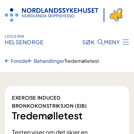
Hopp
til
innhold
LOGG INN
HELSENORGE
SØK
MENY
Forside
Behandlinger
Tredemølletest
EXERCISE INDUCED
BRONKOKONSTRIKSJON (EIB)
Tredemølletest
Testen viser om det skjer en