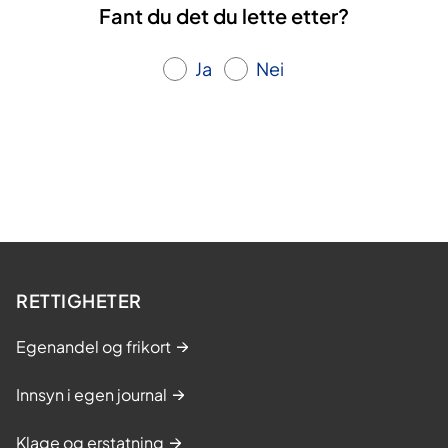
Fant du det du lette etter?
Ja
Nei
RETTIGHETER
Egenandel og frikort
Innsyn i egen journal
Klage og erstatning