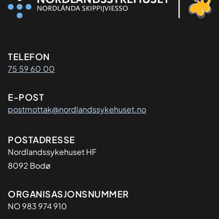
Kontaktinformasjon
TELEFON
75 59 60 00
E-POST
postmottak@nordlandssykehuset.no
Adresse
POSTADRESSE
Nordlandssykehuset HF
8092 Bodø
Organisasjon
ORGANISASJONSNUMMER
NO 983 974 910