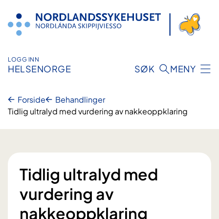
Hopp
til
innhold
LOGG INN
HELSENORGE
SØK
MENY
Forside
Behandlinger
Tidlig ultralyd med vurdering av nakkeoppklaring
Tidlig ultralyd med
vurdering av
nakkeoppklaring