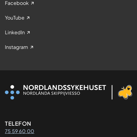
Facebook
YouTube
LinkedIn
Instagram
Kontaktinformasjon
TELEFON
75 59 60 00