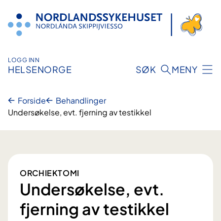
Hopp
til
innhold
LOGG INN
HELSENORGE
SØK
MENY
Forside
Behandlinger
Undersøkelse, evt. fjerning av testikkel
ORCHIEKTOMI
Undersøkelse, evt.
fjerning av testikkel