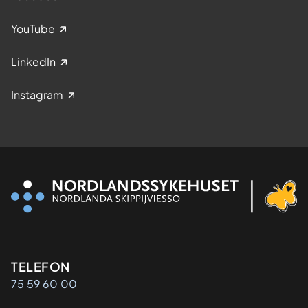
YouTube
LinkedIn
Instagram
Kontaktinformasjon
TELEFON
75 59 60 00