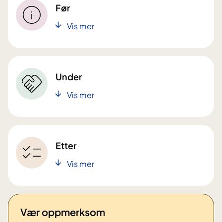
Før
Vis mer
Under
Vis mer
Etter
Vis mer
Vær oppmerksom