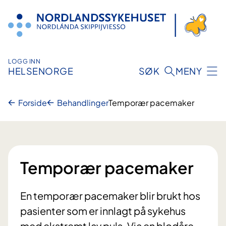
Hopp
til
innhold
LOGG INN
HELSENORGE
SØK
MENY
Forside
Behandlinger
Temporær pacemaker
Temporær pacemaker
En temporær pacemaker blir brukt hos
pasienter som er innlagt på sykehus
med ekstremt lav puls. Via en blodåre