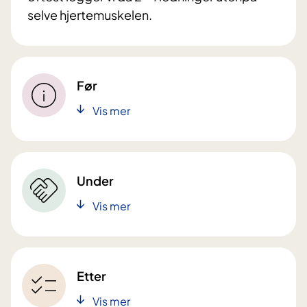
selve hjertemuskelen.
Før
Vis mer
Under
Vis mer
Etter
Vis mer