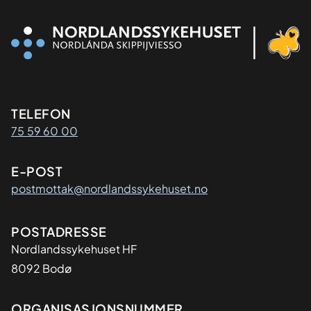
Kontaktinformasjon
TELEFON
75 59 60 00
E-POST
postmottak@nordlandssykehuset.no
Adresse
POSTADRESSE
Nordlandssykehuset HF
8092 Bodø
ORGANISASJONSNUMMER