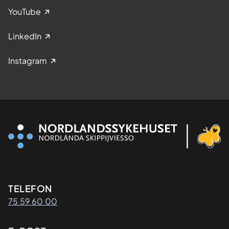
YouTube
LinkedIn
Instagram
Kontaktinformasjon
TELEFON
75 59 60 00