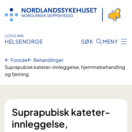
Hopp
til
innhold
LOGG INN
HELSENORGE
SØK
MENY
Forside
Behandlinger
Suprapubisk kateter-innleggelse, hjemmebehandling
og fjerning
Suprapubisk kateter-
innleggelse,