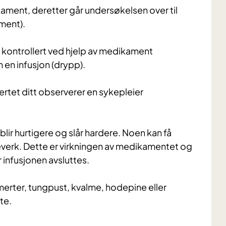
ikament, deretter går undersøkelsen over til
ment).
 kontrollert ved hjelp av medikament
 en infusjon (drypp).
ertet ditt observerer en sykepleier
blir hurtigere og slår hardere. Noen kan få
verk. Dette er virkningen av medikamentet og
r infusjonen avsluttes.
rter, tungpust, kvalme, hodepine eller
te.