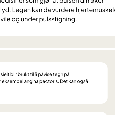
edisiner som gjør at pulsen din øker
ralyd. Legen kan da vurdere hjertemuske
hvile og under pulsstigning.
lt blir brukt til å påvise tegn på
 eksempel angina pectoris. Det kan også