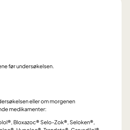
imene før undersøkelsen.
undersøkelsen eller om morgenen
ende medikamenter:
olol®, Bloxazoc® Selo-Zok®, Seloken®,
bloc®, Hypoloc®, Trandate®, Carvedilol®.