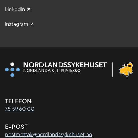
LinkedIn
Instagram
Kontaktinformasjon
TELEFON
75 59 60 00
E-POST
postmottak@nordlandssykehuset.no