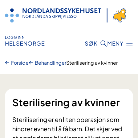
Hopp
til
innhold
LOGG INN
HELSENORGE
SØK
MENY
Forside
Behandlinger
Sterilisering av kvinner
Sterilisering av kvinner
Sterilisering er en liten operasjon som
hindrer evnen til å få barn. Det skjer ved
at egglederne blir fjernet slik at egget