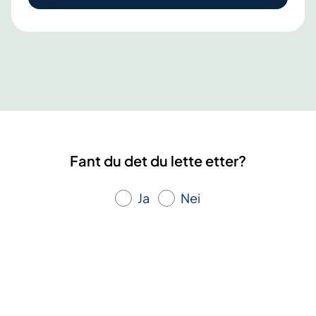
m
e
t
r
i
o
s
e
Fant du det du lette etter?
k
u
Ja
Nei
r
s