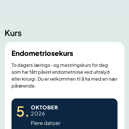
Kurs
Endometriosekurs
To dagers lærings- og mestringskurs for deg
som har fått påvist endometriose ved ultralyd
eller kirurgi. Du er velkommen til å ha med en nær
pårørende.
E
5
.
OKTOBER
n
2026
d
Flere datoer
o