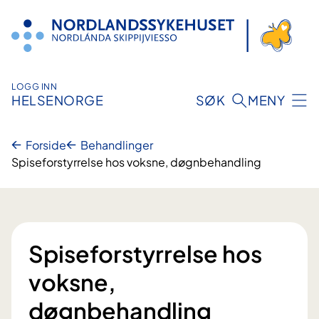
Hopp
til
innhold
LOGG INN
HELSENORGE
SØK
MENY
Forside
Behandlinger
Spiseforstyrrelse hos voksne, døgnbehandling
Spiseforstyrrelse hos
voksne,
døgnbehandling