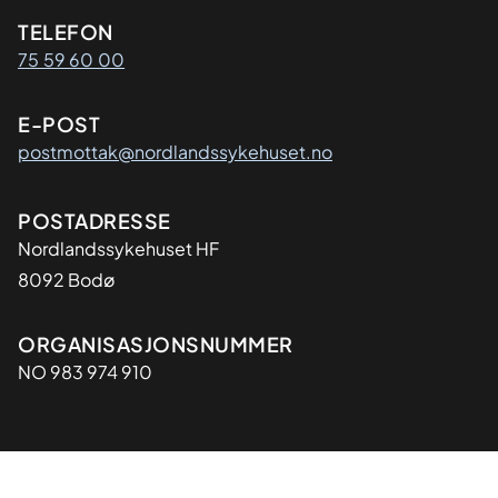
Kontaktinformasjon
TELEFON
75 59 60 00
E-POST
postmottak@nordlandssykehuset.no
Adresse
POSTADRESSE
Nordlandssykehuset HF
8092 Bodø
Organisasjon
ORGANISASJONSNUMMER
NO 983 974 910