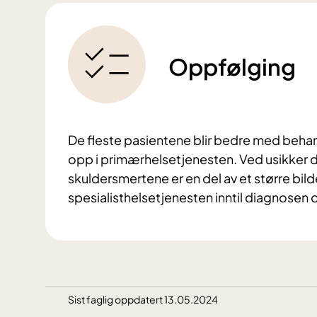
Oppfølging
De fleste pasientene blir bedre med behandli
opp i primærhelsetjenesten. Ved usikker d
skuldersmertene er en del av et større bil
spesialisthelsetjenesten inntil diagnosen
Sist faglig oppdatert 13.05.2024