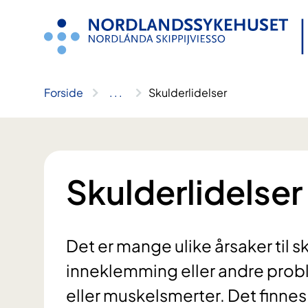
Hopp
til
innhold
Forside
..
.
Skulderlidelser
Skulderlidelser
Det er mange ulike årsaker til 
inneklemming eller andre prob
eller muskelsmerter. Det finne