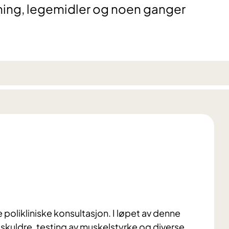
ning, legemidler og noen ganger
 polikliniske konsultasjon. I løpet av denne
 skuldre, testing av muskelstyrke og diverse