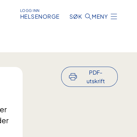
LOGG INN
HELSENORGE
SØK
MENY
PDF-
utskrift
er
der