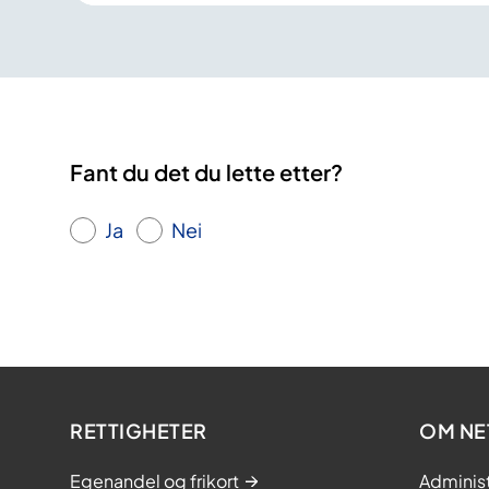
Fant du det du lette etter?
Ja
Nei
RETTIGHETER
OM NE
Egenandel og frikort
Adminis