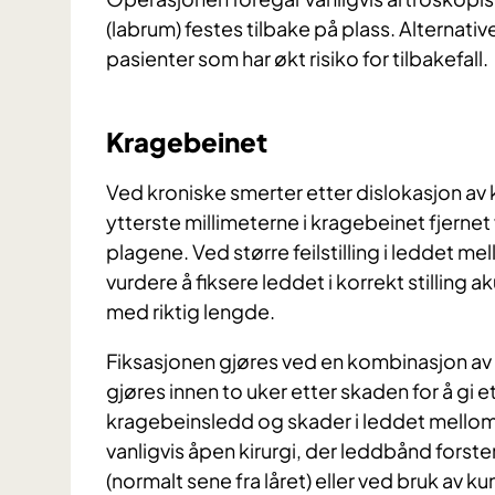
(labrum) festes tilbake på plass. Alternat
pasienter som har økt risiko for tilbakefall.
Kragebeinet
Ved kroniske smerter etter dislokasjon av kr
ytterste millimeterne i kragebeinet fjernet 
plagene. Ved større feilstilling i leddet 
vurdere å fiksere leddet i korrekt stilling 
med riktig lengde.
Fiksasjonen gjøres ved en kombinasjon av k
gjøres innen to uker etter skaden for å gi et 
kragebeinsledd og skader i leddet mello
vanligvis åpen kirurgi, der leddbånd fors
(normalt sene fra låret) eller ved bruk av ku