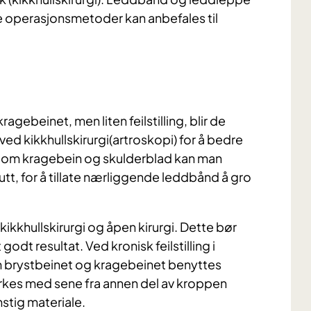
ive operasjonsmetoder kan anbefales til
agebeinet, men liten feilstilling, blir de
ved kikkhullskirurgi(artroskopi) for å bedre
mellom kragebein og skulderblad kan man
akutt, for å tillate nærliggende leddbånd å gro
ikkhullskirurgi og åpen kirurgi. Dette bør
godt resultat. Ved kronisk feilstilling i
m brystbeinet og kragebeinet benyttes
terkes med sene fra annen del av kroppen
nstig materiale.