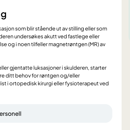
ng
jon som blir stående ut av stilling eller som
lderen undersøkes akutt ved fastlege eller
se og i noen tilfeller magnetrøntgen (MR) av
er gjentatte luksasjoner i skulderen, starter
re ditt behov for røntgen og/eller
st i ortopedisk kirurgi eller fysioterapeut ved
ersonell