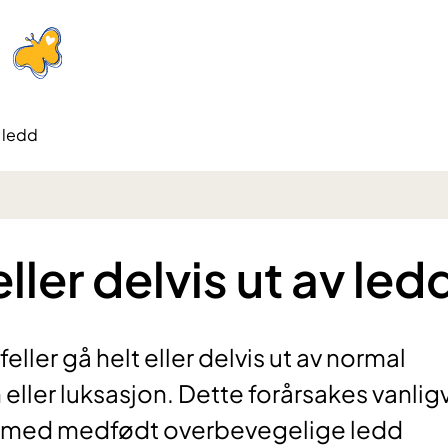
v ledd
ller delvis ut av led
feller gå helt eller delvis ut av normal
n eller luksasjon. Dette forårsakes vanlig
r med medfødt overbevegelige ledd