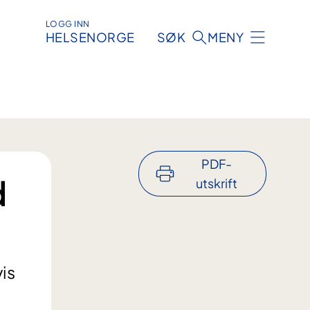
LOGG INN
HELSENORGE
SØK
MENY
PDF-
d
utskrift
vis