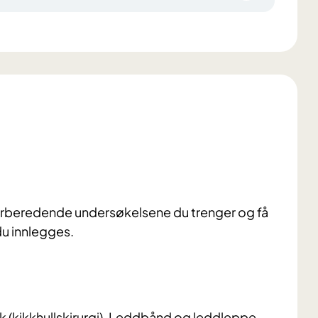
forberedende undersøkelsene du trenger og få
du innlegges.
k (kikkhullskirurgi). Leddbånd og leddleppe