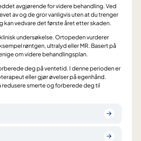
 i leddet avgjørende for videre behandling. Ved
 revet av og de gror vanligvis uten at du trenger
g kan vedvare det første året etter skaden.
klinisk undersøkelse. Ortopeden vurderer
ksempel røntgen, ultralyd eller MR. Basert på
i enige om videre behandlingsplan.
orberede deg på ventetid. I denne perioden er
ioterapeut eller gjør øvelser på egenhånd.
 redusere smerte og forberede deg til