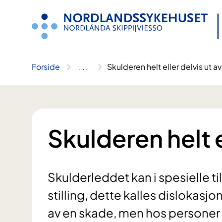
Hopp
til
innhold
Forside
..
.
Skulderen helt eller delvis ut a
Skulderen helt e
Skulderleddet kan i spesielle til
stilling, dette kalles dislokasjo
av en skade, men hos persone