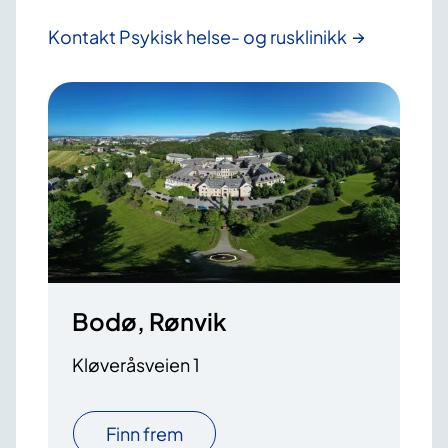
Kontakt Psykisk helse- og rusklinikk
Bodø, Rønvik
Kløveråsveien 1
Finn frem