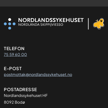
Kontaktinformasjon
TELEFON
75 59 60 00
E-POST
postmottak@nordlandssykehuset.no
Adresse
POSTADRESSE
Nordlandssykehuset HF
8092 Bodø