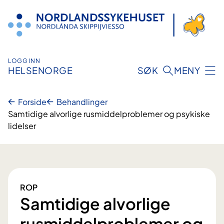
Hopp
til
innhold
LOGG INN
HELSENORGE
SØK
MENY
Forside
Behandlinger
Samtidige alvorlige rusmiddelproblemer og psykiske
lidelser
ROP
Samtidige alvorlige
rusmiddelproblemer og