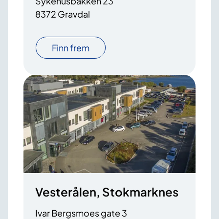
Sykehusbakken 23
8372 Gravdal
Finn frem
Vesterålen, Stokmarknes
Ivar Bergsmoes gate 3