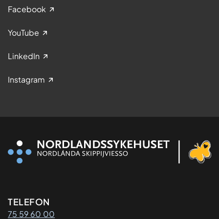
Facebook
YouTube
LinkedIn
Instagram
Kontaktinformasjon
TELEFON
75 59 60 00