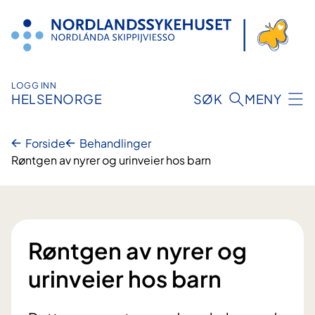
Hopp
til
innhold
LOGG INN
HELSENORGE
SØK
MENY
Forside
Behandlinger
Røntgen av nyrer og urinveier hos barn
Røntgen av nyrer og
urinveier hos barn