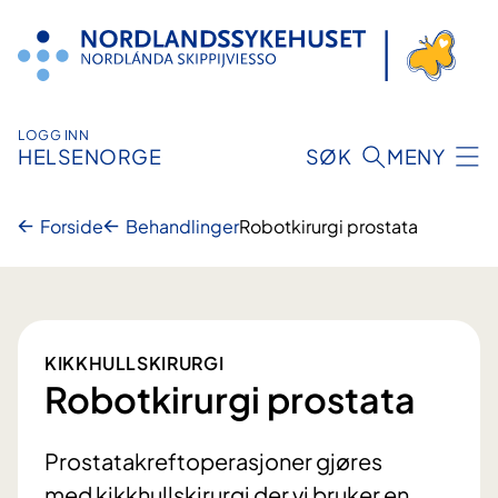
Hopp
til
innhold
LOGG INN
HELSENORGE
SØK
MENY
Forside
Behandlinger
Robotkirurgi prostata
KIKKHULLSKIRURGI
Robotkirurgi prostata
Prostatakreftoperasjoner gjøres
med kikkhullskirurgi der vi bruker en