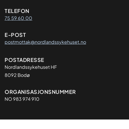
Kontaktinformasjon
TELEFON
75 59 60 00
E-POST
postmottak@nordlandssykehuset.no
Adresse
POSTADRESSE
Nordlandssykehuset HF
8092 Bodø
Organisasjon
ORGANISASJONSNUMMER
NO 983 974 910